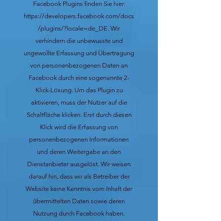
Facebook Plugins finden Sie hier:
https://developers.facebook.com/docs
/plugins/?locale=de_DE.
Wir
verhindern die unbewusste und
ungewollte Erfassung und Übertragung
von personenbezogenen Daten an
Facebook durch eine sogenannte 2-
Klick-Lösung. Um das Plugin zu
aktivieren, muss der Nutzer auf die
Schaltfläche klicken. Erst durch diesen
Klick wird die Erfassung von
personenbezogenen Informationen
und deren Weitergabe an den
Dienstanbieter ausgelöst. Wir weisen
darauf hin, dass wir als Betreiber der
Website keine Kenntnis vom Inhalt der
übermittelten Daten sowie deren
Nutzung durch Facebook haben.