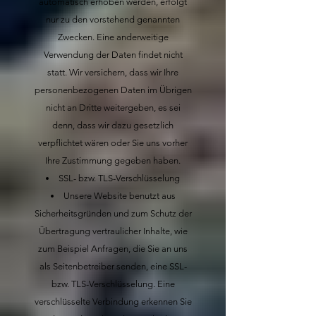
automatisch erhoben werden, erfolgt
nur zu den vorstehend genannten
Zwecken. Eine anderweitige
Verwendung der Daten findet nicht
statt.
Wir versichern, dass wir Ihre
personenbezogenen Daten im Übrigen
nicht an Dritte weitergeben, es sei
denn, dass wir dazu gesetzlich
verpflichtet wären oder Sie uns vorher
Ihre Zustimmung gegeben haben.
SSL- bzw. TLS-Verschlüsselung
Unsere Website benutzt aus
Sicherheitsgründen und zum Schutz der
Übertragung vertraulicher Inhalte, wie
zum Beispiel Anfragen, die Sie an uns
als Seitenbetreiber senden, eine SSL-
bzw. TLS-Verschlüsselung. Eine
verschlüsselte Verbindung erkennen Sie