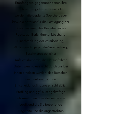
Empfängern, gegenüber denen Ihre
Daten offengelegt wurden oder
werden, die geplante Speicherdauer
bzw. die Kriterien für die Festlegung der
Speicherdauer, das Bestehen eines
Rechts auf Berichtigung, Löschung,
Einschränkung der Verarbeitung,
Widerspruch gegen die Verarbeitung,
Beschwerde bei einer
Aufsichtsbehörde, die Herkunft Ihrer
Daten, wenn diese nicht durch uns bei
Ihnen erhoben wurden, das Bestehen
einer automatisierten
Entscheidungsfindung einschließlich
Profiling und ggf. aussagekräftige
Informationen über die involvierte
Logik und die Sie betreffende
Tragweite und die angestrebten