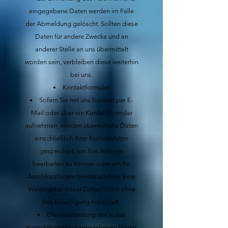
eingegebene Daten werden im Falle
der Abmeldung gelöscht. Sollten diese
Daten für andere Zwecke und an
anderer Stelle an uns übermittelt
worden sein, verbleiben diese weiterhin
bei uns.
Kontaktformular
Sofern Sie mit uns Kontakt per E-
Mail oder über ein Kontaktformular
aufnehmen, werden übermittelte Daten
einschließlich Ihrer Kontaktdaten
gespeichert, um Ihre Anfrage
bearbeiten zu können oder um für
Anschlussfragen bereitzustehen. Eine
Weitergabe dieser Daten findet ohne
Ihre Einwilligung nicht statt.
Die Verarbeitung der in das
Kontaktformular eingegebenen Daten