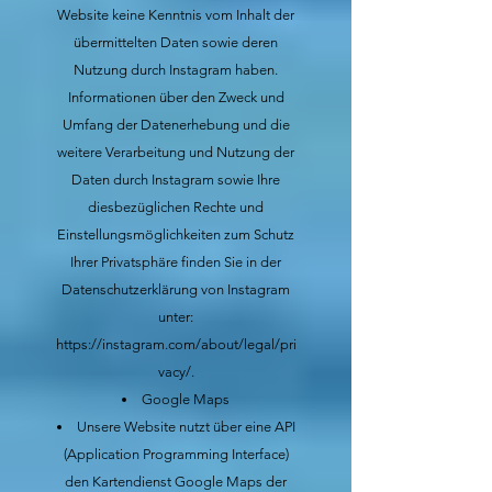
Website keine Kenntnis vom Inhalt der
übermittelten Daten sowie deren
Nutzung durch Instagram haben.
‌Informationen über den Zweck und
Umfang der Datenerhebung und die
weitere Verarbeitung und Nutzung der
Daten durch Instagram sowie Ihre
diesbezüglichen Rechte und
Einstellungsmöglichkeiten zum Schutz
Ihrer Privatsphäre finden Sie in der
Datenschutzerklärung von Instagram
unter:
https://instagram.com/about/legal/pri
vacy/.
Google Maps
Unsere Website nutzt über eine API
(Application Programming Interface)
den Kartendienst Google Maps der