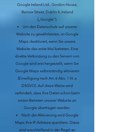
Google Ireland Ltd., Gordon House,
Barrow Street, Dublin 4, Ireland
(„Google“).
Um den Datenschutz auf unserer
Website zu gewährleisten, ist Google
Maps deaktiviert, wenn Sie unsere
Website das erste Mal betreten. Eine
direkte Verbindung zu den Servern von
Google wird erst hergestellt, wenn Sie
Google Maps selbstständig aktivieren
(Einwilligung nach Art. 6 Abs. 1 lit. a
DSGVO). Auf diese Weise wird
verhindert, dass Ihre Daten schon beim
ersten Betreten unserer Website an
Google übertragen werden.
Nach der Aktivierung wird Google
Maps Ihre IP-Adresse speichern. Diese
wird anschließend in der Regel an