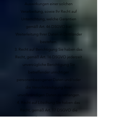
Auswirkungen einer solchen
Verarbeitung, sowie Ihr Recht auf
Unterrichtung, welche Garantien
gemäß Art. 46 DSGVO bei
Weiterleitung Ihrer Daten in Drittländer
bestehen.
Recht auf Berichtigung
Sie haben das
Recht, gemäß Art. 16 DSGVO jederzeit
unverzügliche Berichtigung Sie
betreffender unrichtiger
personenbezogener Daten und/oder
die Vervollständigung Ihrer
unvollständigen Daten zu verlangen.
Recht auf Löschung
Sie haben das
Recht, gemäß Art. 17 DSGVO die
Löschung Ihrer personenbezogenen
Daten zu verlangen, sofern einer der
folgenden Gründe zutrifft: