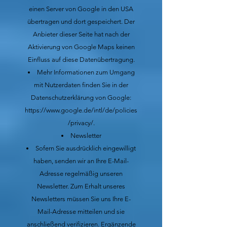
einen Server von Google in den USA
übertragen und dort gespeichert. Der
Anbieter dieser Seite hat nach der
Aktivierung von Google Maps keinen
Einfluss auf diese Datenübertragung.
Mehr Informationen zum Umgang
mit Nutzerdaten finden Sie in der
Datenschutzerklärung von Google:
https://www.google.de/intl/de/policies
/privacy/.
Newsletter
Sofern Sie ausdrücklich eingewilligt
haben, senden wir an Ihre E-Mail-
Adresse regelmäßig unseren
Newsletter. Zum Erhalt unseres
Newsletters müssen Sie uns Ihre E-
Mail-Adresse mitteilen und sie
anschließend verifizieren. Ergänzende