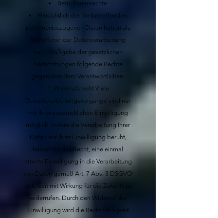
Betroffenenrechte
Hinsichtlich der Sie betreffenden
personenbezogenen Daten haben als
Betroffener der Datenverarbeitung
nach Maßgabe der gesetzlichen
Bestimmungen folgende Rechte
gegenüber dem Verantwortlichen:
Widerrufsrecht
Viele
Datenverarbeitungsvorgänge sind nur
mit Ihrer ausdrücklichen Einwilligung
möglich. Sofern die Verarbeitung Ihrer
Daten auf Ihrer Einwilligung beruht,
haben Sie das Recht, eine einmal
erteilte Einwilligung in die Verarbeitung
von Daten gemäß Art. 7 Abs. 3 DSGVO
jederzeit mit Wirkung für die Zukunft zu
widerrufen. Durch den Widerruf der
Einwilligung wird die Rechtmäßigkeit