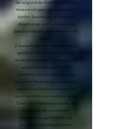
der aufgrund der Einwilligung bis zum
Widerruf erfolgten Verarbeitung nicht
berührt. Speicherung der Daten für
Abrechnungs- und buchhalterische
Zwecke bleibt von einem Widerruf nicht
berührt.
Auskunftsrecht
Sie haben das Recht,
gemäß Art. 15 DSGVO von uns eine
Bestätigung darüber zu verlangen, ob
wir personenbezogene Daten
verarbeiten, die Sie betreffen. Liegt
eine solche Verarbeitung vor, haben Sie
das Recht auf Auskunft über Ihre von
uns verarbeiteten personenbezogenen
Daten, die Verarbeitungszwecke, die
Kategorien der verarbeiteten
personenbezogenen Daten, die
Empfänger oder Kategorien von