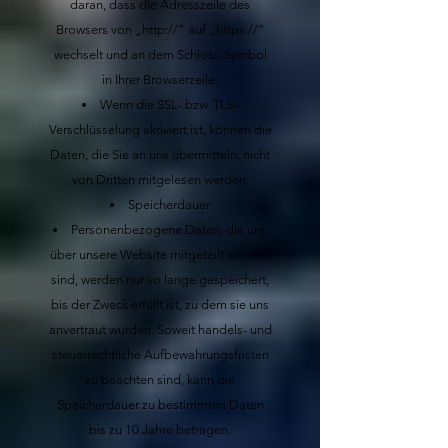
daran, dass die Adresszeile des
Browsers von „http://” auf „https://”
wechselt und an dem Schloss-Symbol
in Ihrer Browserzeile.
Wenn die SSL- bzw. TLS-
Verschlüsselung aktiviert ist, können die
Daten, die Sie an uns übermitteln, nicht
von Dritten mitgelesen werden.
Speicherdauer
Personenbezogene Daten, die uns
über unsere Website mitgeteilt worden
sind, werden nur so lange gespeichert,
bis der Zweck erfüllt ist, zu dem sie uns
anvertraut wurden. Soweit handels- und
steuerrechtliche Aufbewahrungsfristen
zu beachten sind, kann die
Speicherdauer zu bestimmten Daten
bis zu 10 Jahre betragen.