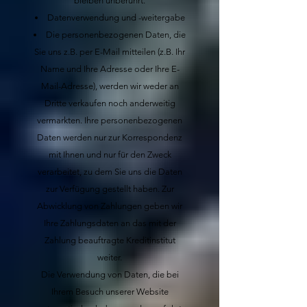
bleiben unberührt.
Datenverwendung und -weitergabe
Die personenbezogenen Daten, die
Sie uns z.B. per E-Mail mitteilen (z.B. Ihr
Name und Ihre Adresse oder Ihre E-
Mail-Adresse), werden wir weder an
Dritte verkaufen noch anderweitig
vermarkten. Ihre personenbezogenen
Daten werden nur zur Korrespondenz
mit Ihnen und nur für den Zweck
verarbeitet, zu dem Sie uns die Daten
zur Verfügung gestellt haben. Zur
Abwicklung von Zahlungen geben wir
Ihre Zahlungsdaten an das mit der
Zahlung beauftragte Kreditinstitut
weiter.
Die Verwendung von Daten, die bei
Ihrem Besuch unserer Website