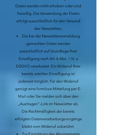
Daten werden nicht erhoben oder sind
freiwillig. Die Verwendung der Daten
erfolgt ausschließlich für den Versand
des Newsletters.
Die bei der Newsletteranmeldung
gemachten Daten werden
ausschließlich auf Grundlage Ihrer
Einwilligung nach Art. 6 Abs. 1 lit. a
DSGVO verarbeitet. Ein Widerruf Ihrer
bereits erteilten Einwilligung ist
jederzeit möglich. Für den Widerruf
genügt eine formlose Mitteilung per E-
Mail oder Sie melden sich über den
„Austragen“-Link im Newsletter ab.
Die Rechtmäßigkeit der bereits
erfolgten Datenverarbeitungsvorgänge
bleibt vom Widerruf unberührt.
Zur Einrichtung des Abonnements