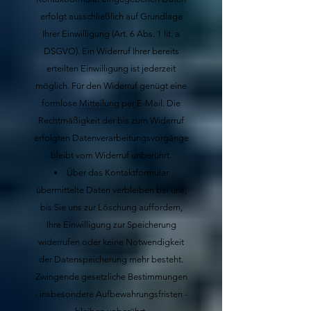
erfolgt ausschließlich auf Grundlage
Ihrer Einwilligung (Art. 6 Abs. 1 lit. a
DSGVO). Ein Widerruf Ihrer bereits
erteilten Einwilligung ist jederzeit
möglich. Für den Widerruf genügt eine
formlose Mitteilung per E-Mail. Die
Rechtmäßigkeit der bis zum Widerruf
erfolgten Datenverarbeitungsvorgänge
bleibt vom Widerruf unberührt.
Über das Kontaktformular
übermittelte Daten verbleiben bei uns,
bis Sie uns zur Löschung auffordern,
Ihre Einwilligung zur Speicherung
widerrufen oder keine Notwendigkeit
der Datenspeicherung mehr besteht.
Zwingende gesetzliche Bestimmungen
- insbesondere Aufbewahrungsfristen -